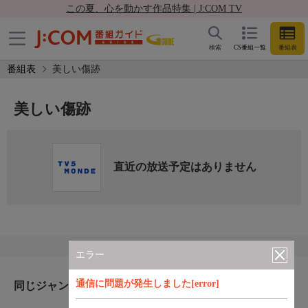
この夏、心を動かす作品特集 | J:COM TV
検索
CS番組一覧
番組表
番組表
美しい傷跡
美しい傷跡
直近の放送予定はありません
エラー
通信に問題が発生しました[error]
同じジャンルのおすすめ番組