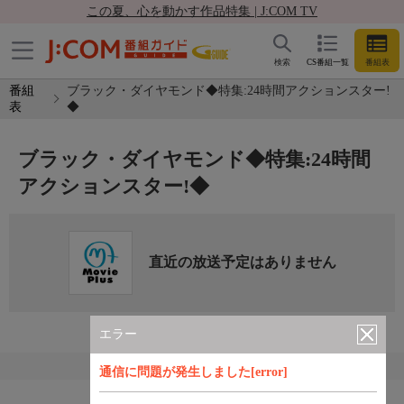
この夏、心を動かす作品特集 | J:COM TV
検索
CS番組一覧
番組表
番組
ブラック・ダイヤモンド◆特集:24時間アクションスター!
表
◆
ブラック・ダイヤモンド◆特集:24時間
アクションスター!◆
直近の放送予定はありません
エラー
通信に問題が発生しました[error]