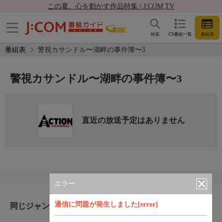
この夏、心を動かす作品特集 | J:COM TV
検索
CS番組一覧
番組表
番組表
警視カサンドル〜湖畔の事件簿〜3
警視カサンドル〜湖畔の事件簿〜3
直近の放送予定はありません
エラー
通信に問題が発生しました[error]
同じジャンルのおすすめ番組