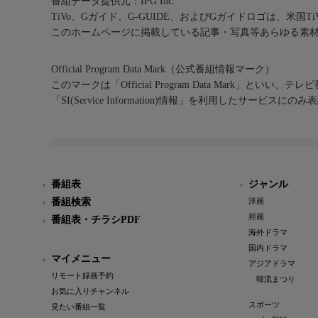
番組データ提供元：IPG Inc.
TiVo、Gガイド、G-GUIDE、およびGガイドロゴは、米国T
このホームページに掲載している記事・写真等あらゆる素
Official Program Data Mark（公式番組情報マーク）
このマークは「Official Program Data Mark」といい
「SI(Service Information)情報」を利用したサービ
番組表
ジャンル
番組検索
洋画
邦画
番組表・チラシPDF
海外ドラマ
国内ドラマ
マイメニュー
アジアドラマ
リモート録画予約
韓流まつり
お気に入りチャンネル
スポーツ
見たい番組一覧