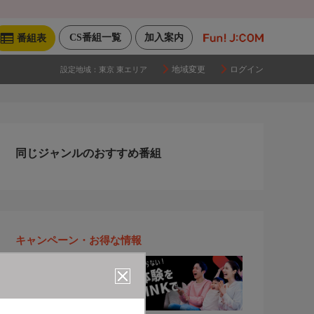
CS番組一覧
加入案内
番組表
地域変更
ログイン
設定地域：
東京 東エリア
同じジャンルのおすすめ番組
キャンペーン・お得な情報