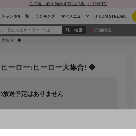
この夏、心を動かす作品特集 | J:COM TV
チャンネル一覧
ランキング
マイメニュー
J:COM STREAM
詳細検索
大集合! ◆
ヒーロー:ヒーロー大集合! ◆
の放送予定はありません