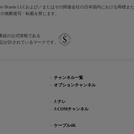
iVo Brands LLCおよび／またはその関連会社の日本国内における商標
材の無断複写・転載を禁じます。
、テレビ番組の公式情報である
スにのみ表記が許されているマークです。
チャンネル一覧
オプションチャンネル
J:テレ
J:COMチャンネル
ケーブル4K