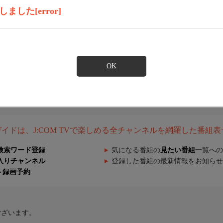
した[error]
OK
組ガイドは、J:COM TVで楽しめる全チャンネルを網羅した番組
検索ワード登録
気になる番組の
見たい番組
一覧への
入りチャンネル
登録した番組の最新情報をお知らせ
ト録画予約
ございます。