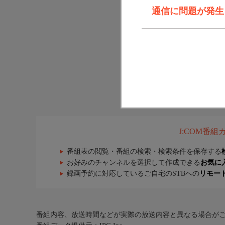
通信に問題が発生しま
J:COM番
番組表の閲覧・番組の検索・検索条件を保存する
お好みのチャンネルを選択して作成できる
お気に
録画予約に対応しているご自宅のSTBへの
リモー
番組内容、放送時間などが実際の放送内容と異なる場合が