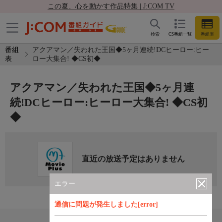
この夏、心を動かす作品特集 | J:COM TV
検索
CS番組一覧
番組表
番組
アクアマン／失われた王国◆5ヶ月連続!DCヒーロー:ヒー
表
ロー大集合! ◆CS初◆
アクアマン／失われた王国◆5ヶ月連
続!DCヒーロー:ヒーロー大集合! ◆CS初
◆
直近の放送予定はありません
エラー
通信に問題が発生しました[error]