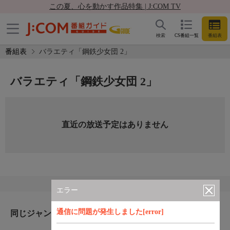
この夏、心を動かす作品特集 | J:COM TV
検索
CS番組一覧
番組表
番組表
バラエティ「鋼鉄少女団 2」
バラエティ「鋼鉄少女団 2」
直近の放送予定はありません
エラー
通信に問題が発生しました[error]
同じジャンルのおすすめ番組