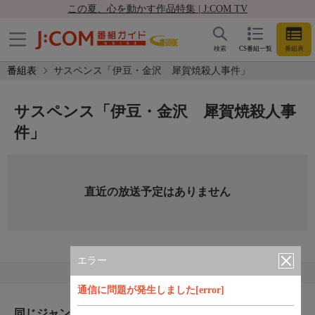
この夏、心を動かす作品特集 | J:COM TV
検索
CS番組一覧
番組表
番組表
サスペンス「伊豆・金沢 犀賀焼殺人事件」
サスペンス「伊豆・金沢 犀賀焼殺人事
件」
直近の放送予定はありません
エラー
通信に問題が発生しました[error]
同じジャンルのおすすめ番組