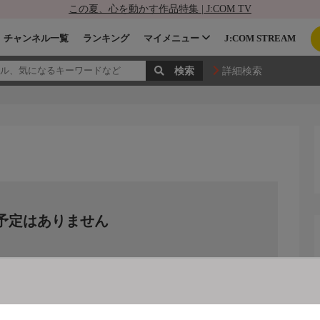
この夏、心を動かす作品特集 | J:COM TV
チャンネル一覧
ランキング
マイメニュー
J:COM STREAM
詳細検索
予定はありません