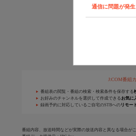
通信に問題が発生しま
J:COM番
番組表の閲覧・番組の検索・検索条件を保存する
お好みのチャンネルを選択して作成できる
お気に
録画予約に対応しているご自宅のSTBへの
リモー
番組内容、放送時間などが実際の放送内容と異なる場合が