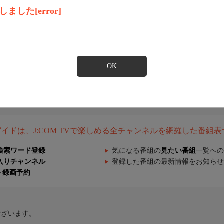
した[error]
OK
組ガイドは、J:COM TVで楽しめる全チャンネルを網羅した番組
検索ワード登録
気になる番組の
見たい番組
一覧への
入りチャンネル
登録した番組の最新情報をお知らせ
ト録画予約
ございます。