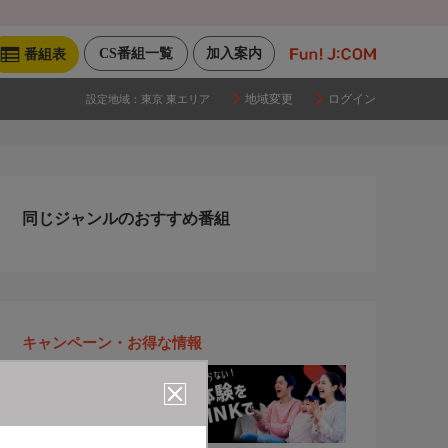
CS番組一覧
加入案内
番組表
地域変更
ログイン
設定地域：
東京 東エリア
同じジャンルのおすすめ番組
キャンペーン・お得な情報