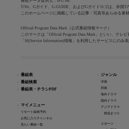
番組データ提供元：IPG Inc.
TiVo、Gガイド、G-GUIDE、およびGガイドロゴは、米国T
このホームページに掲載している記事・写真等あらゆる素
Official Program Data Mark（公式番組情報マーク）
このマークは「Official Program Data Mark」といい
「SI(Service Information)情報」を利用したサービ
番組表
ジャンル
番組検索
洋画
邦画
番組表・チラシPDF
海外ドラマ
国内ドラマ
マイメニュー
アジアドラマ
リモート録画予約
韓流まつり
お気に入りチャンネル
スポーツ
見たい番組一覧