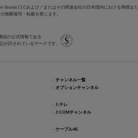
iVo Brands LLCおよび／またはその関連会社の日本国内における商標
材の無断複写・転載を禁じます。
、テレビ番組の公式情報である
スにのみ表記が許されているマークです。
チャンネル一覧
オプションチャンネル
J:テレ
J:COMチャンネル
ケーブル4K