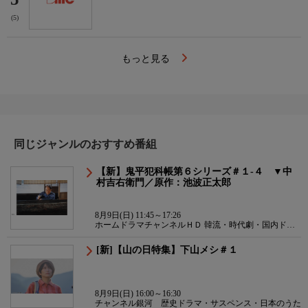
(5)
もっと見る
同じジャンルのおすすめ番組
【新】鬼平犯科帳第６シリーズ＃１-４ ▼中
村吉右衛門／原作：池波正太郎
8月9日(日) 11:45～17:26
ホームドラマチャンネルＨＤ 韓流・時代劇・国内ドラ
マ
[新]【山の日特集】下山メシ＃１
8月9日(日) 16:00～16:30
チャンネル銀河 歴史ドラマ・サスペンス・日本のうた