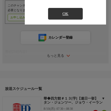
このチャンネルのご視聴には、オプションチャンネル(有料)のご契約が
必要となります。
OK
お申し込みはこちら
ご利用料金はこちら
カレンダー登録
番組詳細内容1
もっと見る
監督・出演
監督：チャオ・チーチェン（趙啓辰）
脚本：リー・イエマオ（李業茂）
チウ・ティン（邱●）
原作：陳漸「西域列王紀（原題）」
出演：タン・ジェンツー（檀健次）
放送スケジュール一覧
ジョウ・イーラン（周依然）
ドゥ・チュン（杜淳）
華◆四方館＃１３[字]【連日一挙】 ▼
カン・チンズー（●清子）
タン・ジェンツー、ジョウ・イーラン
番組内容
8/10(月)
07:30～08:30