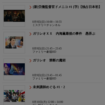
[新]労働監督官ドメニコ #1 [字]【独占日本初】
8月9日(日) 16:00～16:55
ミステリーチャンネル
ガリレオＸＸ 内海薫最後の事件 愚弄ぶ
8月9日(日) 21:45～23:45
ファミリー劇場HD
ガリレオ 禁断の魔術
8月9日(日) 23:45～01:45
ファミリー劇場HD
未来講師めぐる #1・2
8月10日(月) 12:00～14:00