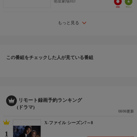
衛星劇場HD
四方館は、外務の東院と内務の西院に分かれており、王昆吾は無
能扱いされている西院の立て直しに乗り出す。一方、ひょんなこ
とから阿術と再会した元莫は、まさかの立場逆転、彼女のために
もっと見る
長楽の戸籍を手に入れるハメに。やがて2人は、王昆吾らと共に
様々な事件の捜査を通じて、国家間に渦巻く巨大な陰謀に巻き込
まれていく―。
この番組をチェックした人が見ている番組
リモート録画予約ランキング
(ドラマ)
08/06更新
X-ファイル シーズン7～8
1