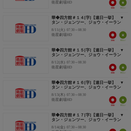
◆中国ドラマ アンコール放送◆
衛星劇場HD
タン・ジェンツー×ジョウ・イーラン 次世代を担う最旬俳優の強
力タッグ
華◆四方館＃１４[字]【連日一挙】 ▼
タン・ジェンツー、ジョウ・イーラン
物語の軸となるのは、主人公の両親の死の真相にも迫る予測不可
8/11(火)
07:30～08:30
能なミステリー、爽快に描かれるラブロマンス、そして理想を胸
衛星劇場HD
に成長していく若き志士たちの姿。ジャンルを超えて広がる物語
が、多くの視聴者の心を掴んで離さない！
華◆四方館＃１５[字]【連日一挙】 ▼
番組内容
タン・ジェンツー、ジョウ・イーラン
【あらすじ】
8/12(水)
07:30～08:30
大雍の首都・長楽にある「四方館」は、各地から訪れる人々を管
衛星劇場HD
理する特設機関。そんな四方館を自由に出入りする酒好きな特別
顧問・元莫は、異国人相手に滞在証を売って小銭を稼ぐ、気まま
華◆四方館＃１６[字]【連日一挙】 ▼
な毎日を送っていた。そんなある日、異国から流れ着いた阿術と
タン・ジェンツー、ジョウ・イーラン
出会い、不正入国者の彼女を騙してひと儲けしようと企むが、軍
8/13(木)
07:30～08:30
から新たに赴任してきた舎人・王昆吾に見つかり計画は台なし
衛星劇場HD
に。
番組内容
華◆四方館＃１７[字]【連日一挙】 ▼
タン・ジェンツー、ジョウ・イーラン
8/14(金)
07:30～08:30
番組詳細内容2