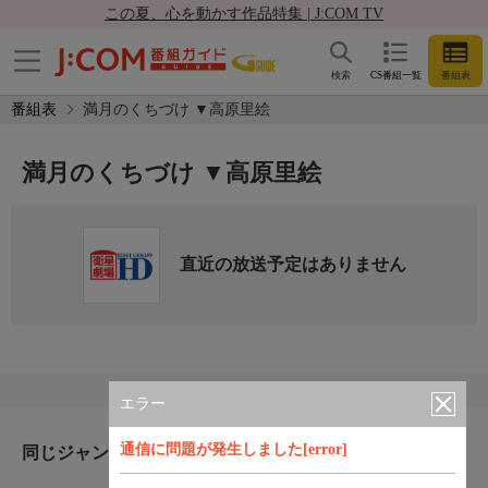
この夏、心を動かす作品特集 | J:COM TV
検索
CS番組一覧
番組表
番組表
満月のくちづけ ▼高原里絵
満月のくちづけ ▼高原里絵
直近の放送予定はありません
エラー
通信に問題が発生しました[error]
同じジャンルのおすすめ番組