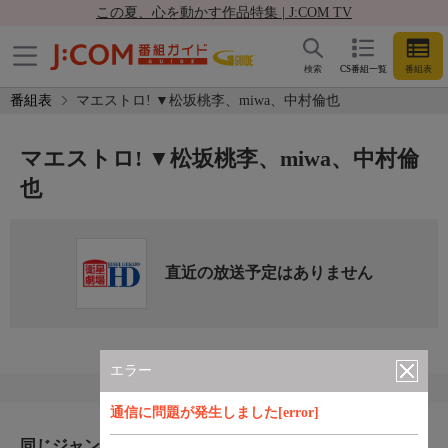
この夏、心を動かす作品特集 | J:COM TV
検索
CS番組一覧
番組表
番組表
マエストロ! ▼松坂桃李、miwa、中村倫也
マエストロ! ▼松坂桃李、miwa、中村倫
也
直近の放送予定はありません
エラー
通信に問題が発生しました[error]
同じジャンルのおすすめ番組