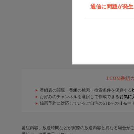
通信に問題が発生しま
J:COM番
番組表の閲覧・番組の検索・検索条件を保存する
お好みのチャンネルを選択して作成できる
お気に
録画予約に対応しているご自宅のSTBへの
リモー
番組内容、放送時間などが実際の放送内容と異なる場合が