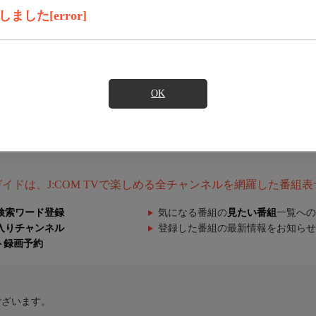
した[error]
OK
組ガイドは、J:COM TVで楽しめる全チャンネルを網羅した番組
検索ワード登録
気になる番組の
見たい番組
一覧への
入りチャンネル
登録した番組の最新情報をお知らせ
ト録画予約
ございます。