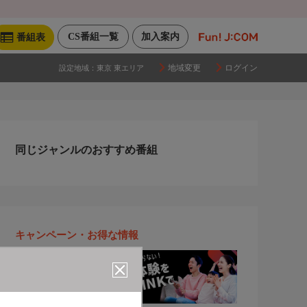
CS番組一覧
加入案内
番組表
地域変更
ログイン
設定地域：
東京 東エリア
同じジャンルのおすすめ番組
キャンペーン・お得な情報