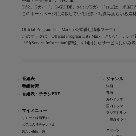
番組データ提供元：IPG Inc.
TiVo、Gガイド、G-GUIDE、およびGガイドロゴは、米国T
このホームページに掲載している記事・写真等あらゆる素
Official Program Data Mark（公式番組情報マーク）
このマークは「Official Program Data Mark」といい
「SI(Service Information)情報」を利用したサービ
番組表
ジャンル
番組検索
洋画
邦画
番組表・チラシPDF
海外ドラマ
国内ドラマ
マイメニュー
アジアドラマ
リモート録画予約
韓流まつり
お気に入りチャンネル
スポーツ
見たい番組一覧