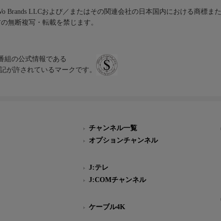
iVo Brands LLCおよび／またはその関連会社の日本国内における商標
材の無断複写・転載を禁じます。
、テレビ番組の公式情報である
スにのみ表記が許されているマークです。
チャンネル一覧
オプションチャンネル
J:テレ
J:COMチャンネル
ケーブル4K