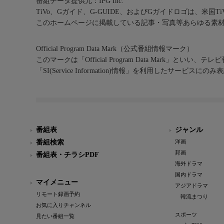
番組データ提供元：IPG Inc.
TiVo、Gガイド、G-GUIDE、およびGガイドロゴは、米国T
このホームページに掲載している記事・写真等あらゆる素
Official Program Data Mark（公式番組情報マーク）
このマークは「Official Program Data Mark」といい
「SI(Service Information)情報」を利用したサービ
番組表
ジャンル
番組検索
洋画
邦画
番組表・チラシPDF
海外ドラマ
国内ドラマ
マイメニュー
アジアドラマ
リモート録画予約
韓流まつり
お気に入りチャンネル
スポーツ
見たい番組一覧