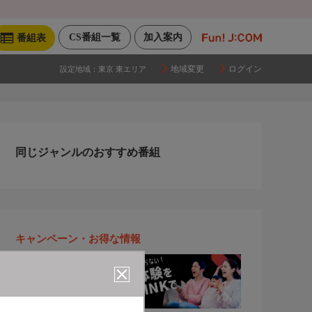
CS番組一覧
加入案内
番組表
地域変更
ログイン
設定地域：
東京 東エリア
同じジャンルのおすすめ番組
キャンペーン・お得な情報