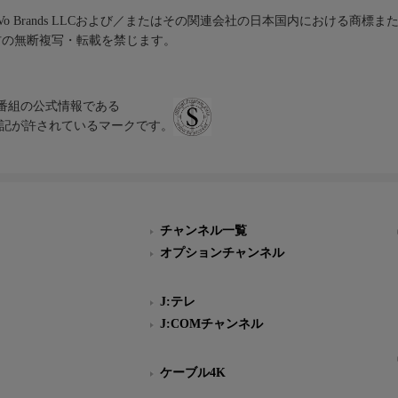
iVo Brands LLCおよび／またはその関連会社の日本国内における商標
材の無断複写・転載を禁じます。
、テレビ番組の公式情報である
スにのみ表記が許されているマークです。
チャンネル一覧
オプションチャンネル
J:テレ
J:COMチャンネル
ケーブル4K