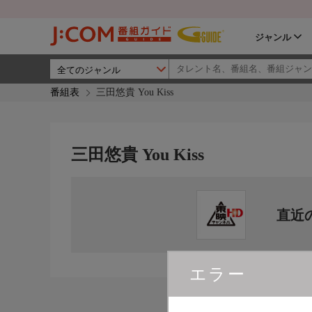
ジャンル
番組表
三田悠貴 You Kiss
三田悠貴 You Kiss
直近
エラー