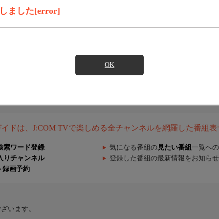
した[error]
OK
組ガイドは、J:COM TVで楽しめる全チャンネルを網羅した番組
検索ワード登録
気になる番組の
見たい番組
一覧への
入りチャンネル
登録した番組の最新情報をお知らせ
ト録画予約
ございます。