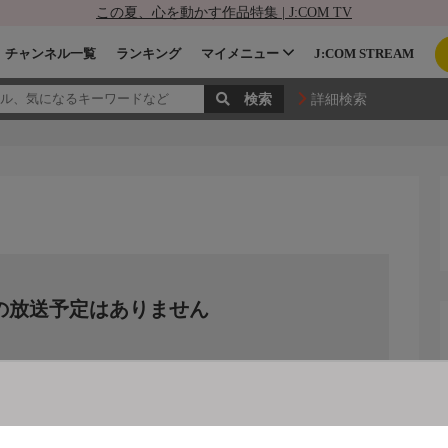
この夏、心を動かす作品特集 | J:COM TV
チャンネル一覧
ランキング
マイメニュー
J:COM STREAM
詳細検索
の放送予定はありません