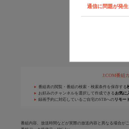
通信に問題が発生しま
J:COM番
番組表の閲覧・番組の検索・検索条件を保存する
お好みのチャンネルを選択して作成できる
お気に
録画予約に対応しているご自宅のSTBへの
リモー
番組内容、放送時間などが実際の放送内容と異なる場合が