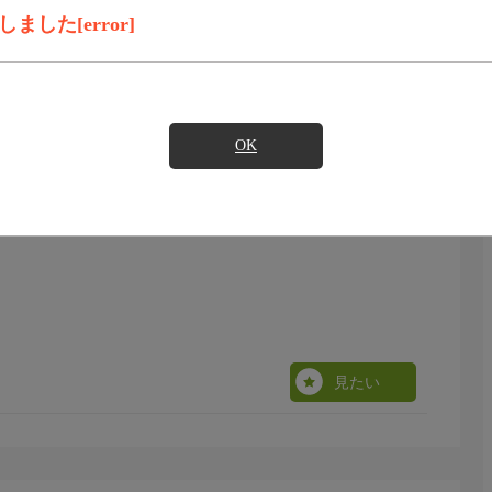
見たい
した[error]
OK
見たい