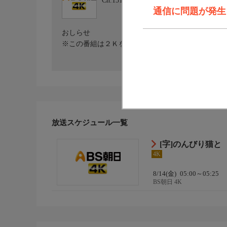
Ch.151
BS朝日 4K
通信に問題が発生しま
おしらせ
※この番組は２Ｋをアップコンバートした番組です
放送スケジュール一覧
[字]のんびり猫と
4K
8/14(金)
05:00～05:25
BS朝日 4K