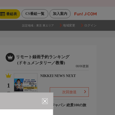
CS番組一覧
加入案内
番組表
地域変更
ログイン
設定地域：
東京 東エリア
リモート録画予約ランキング
(ドキュメンタリー／教養)
08/06更新
NIKKEI NEWS NEXT
1
次回放送
(4)
ジオ・ジャパン 絶景100の旅
ミニ
2