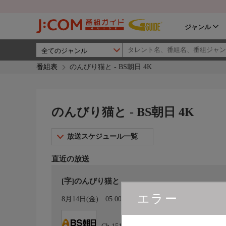
ジャンル
番組表
のんびり猫と - BS朝日 4K
のんびり猫と - BS朝日 4K
放送スケジュール一覧
直近の放送
[字]のんびり猫と
エラー
カレンダー登録
8月14日(金)
05:00〜05:25