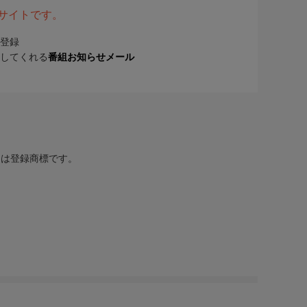
表サイトです。
登録
してくれる
番組お知らせメール
または登録商標です。