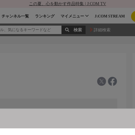
この夏、心を動かす作品特集 | J:COM TV
チャンネル一覧
ランキング
マイメニュー
J:COM STREAM
詳細検索