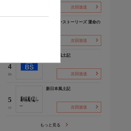
次回放送
(-)
アナザーストーリーズ 運命の
分岐点
3
次回放送
(1)
新日本風土記
4
次回放送
(5)
新日本風土記
5
次回放送
(-)
もっと見る