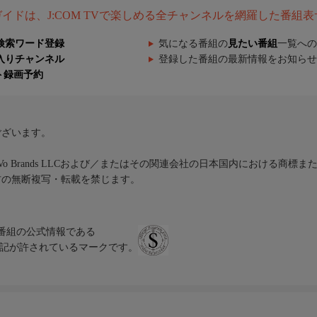
組ガイドは、J:COM TVで楽しめる全チャンネルを網羅した番組
検索ワード登録
気になる番組の
見たい番組
一覧への
入りチャンネル
登録した番組の最新情報をお知らせ
ト録画予約
ございます。
iVo Brands LLCおよび／またはその関連会社の日本国内における商標
材の無断複写・転載を禁じます。
、テレビ番組の公式情報である
スにのみ表記が許されているマークです。