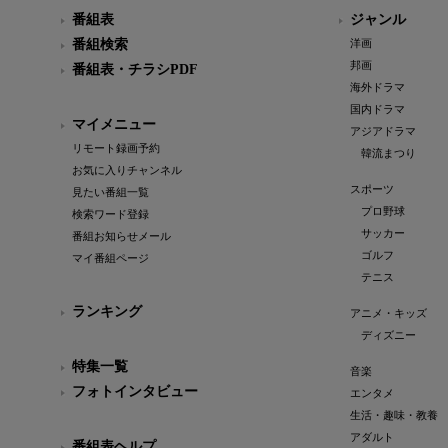
番組表
ジャンル
番組検索
洋画
邦画
番組表・チラシPDF
海外ドラマ
国内ドラマ
マイメニュー
アジアドラマ
リモート録画予約
韓流まつり
お気に入りチャンネル
スポーツ
見たい番組一覧
プロ野球
検索ワード登録
サッカー
番組お知らせメール
ゴルフ
マイ番組ページ
テニス
ランキング
アニメ・キッズ
ディズニー
特集一覧
音楽
フォトインタビュー
エンタメ
生活・趣味・教養
アダルト
番組表ヘルプ