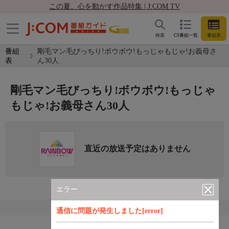
この夏、心を動かす作品特集 | J:COM TV
検索
CS番組一覧
番組表
番組
剛毛マン毛びっちり!ボウボウ!もっじゃもじゃ!お義母さ
表
ん30人
剛毛マン毛びっちり!ボウボウ!もっじゃ
もじゃ!お義母さん30人
直近の放送予定はありません
エラー
通信に問題が発生しました[error]