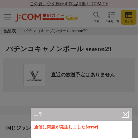
この夏、心を動かす作品特集 | J:COM TV
検索
CS番組一覧
番組表
番組表
パチンコキャノンボール season29
パチンコキャノンボール season29
直近の放送予定はありません
エラー
通信に問題が発生しました[error]
同じジャンルのおすすめ番組