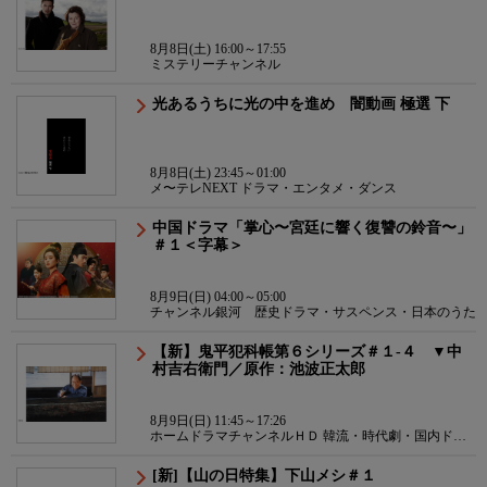
8月8日(土) 16:00～17:55
ミステリーチャンネル
光あるうちに光の中を進め 闇動画 極選 下
8月8日(土) 23:45～01:00
メ〜テレNEXT ドラマ・エンタメ・ダンス
中国ドラマ「掌心〜宮廷に響く復讐の鈴音〜」
＃１＜字幕＞
8月9日(日) 04:00～05:00
チャンネル銀河 歴史ドラマ・サスペンス・日本のうた
【新】鬼平犯科帳第６シリーズ＃１-４ ▼中
村吉右衛門／原作：池波正太郎
8月9日(日) 11:45～17:26
ホームドラマチャンネルＨＤ 韓流・時代劇・国内ドラ
マ
[新]【山の日特集】下山メシ＃１