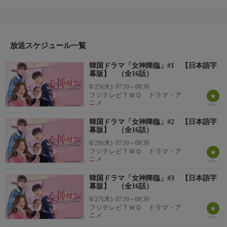
女神はオレのもの！メイクで変身した女神を2人のイケメン男子
が奪い合う!?ドキドキの三角関係ラブコメディ！韓国だけでなく
日本、タイ、台湾、インドネシアなどの国でも連載され、ランキ
ングは常に上位をキープ。グローバルな人気を誇る大ヒットウェ
ブ漫画！待望の実写ドラマ化！
放送スケジュール一覧
韓国ドラマ「女神降臨」#1 【日本語字
幕版】 （全16話）
8/25(火)
07:10～08:30
フジテレビＴＷＯ ドラマ・ア
ニメ
韓国ドラマ「女神降臨」#2 【日本語字
幕版】 （全16話）
8/26(水)
07:10～08:30
フジテレビＴＷＯ ドラマ・ア
ニメ
韓国ドラマ「女神降臨」#3 【日本語字
幕版】 （全16話）
8/27(木)
07:10～08:30
フジテレビＴＷＯ ドラマ・ア
ニメ