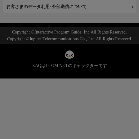
お客さまのデータ利用･外部送信について
Copyright ©Interactive Program Guide, Inc.All Rights Reserved.
Copyright ©Jupiter Telecommunications Co., Ltd.All Rights Reserved.
ZAQはJ:COM NETのキャラクターです