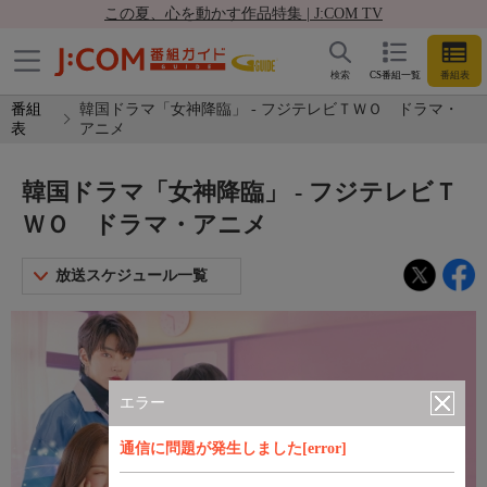
この夏、心を動かす作品特集 | J:COM TV
検索
CS番組一覧
番組表
番組
韓国ドラマ「女神降臨」 - フジテレビＴＷＯ ドラマ・
表
アニメ
韓国ドラマ「女神降臨」 - フジテレビＴ
ＷＯ ドラマ・アニメ
放送スケジュール一覧
エラー
通信に問題が発生しました[error]