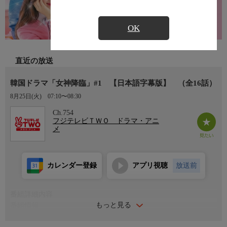
OK
直近の放送
韓国ドラマ「女神降臨」#1 【日本語字幕版】 （全16話）
8月25日(火)
07:10〜08:30
Ch.754
フジテレビＴＷＯ ドラマ・アニ
メ
カレンダー登録
アプリ視聴
放送前
番組詳細内容
もっと見る
番組情報
“顔の天才”ASTROチャウヌ主演！