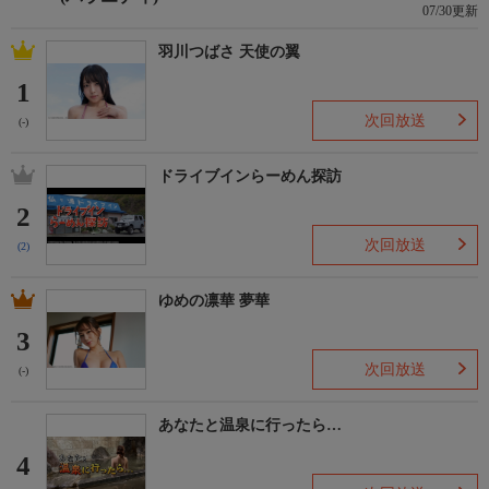
07/30更新
羽川つばさ 天使の翼
1
次回放送
(-)
ドライブインらーめん探訪
2
次回放送
(2)
ゆめの凛華 夢華
3
次回放送
(-)
あなたと温泉に行ったら…
4