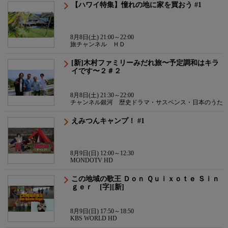
【ハワイ特集】憧れの地に家を買おう #1
8月8日(土) 21:00～22:00
旅チャンネル ＨＤ
[新]木村ファミリーみだれ旅〜予定調和はキラ
イです〜２＃２
8月8日(土) 21:30～22:00
チャンネル銀河 歴史ドラマ・サスペンス・日本のうた
えみつんキャンプ！ #1
8月9日(日) 12:00～12:30
MONDOTV HD
この地域の歌王 Ｄｏｎ Ｑｕｉｘｏｔｅ Ｓｉｎ
ｇｅｒ [字][新]
8月9日(日) 17:50～18:50
KBS WORLD HD