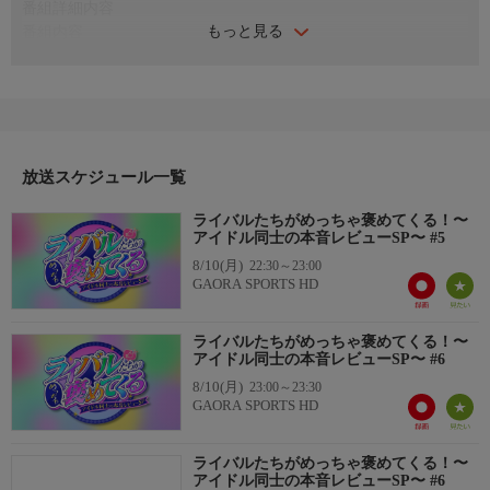
番組詳細内容
もっと見る
番組内容
大阪・MBSテレビで今夏放送の「ライバルたちがめっちゃ褒めて
くる！〜アイドル同士の本音レビューSP〜」をGAORA SPORTS
でも放送！
この番組は、週替わりで各アイドルグループにスポットを当て、
プロがプロを褒める言葉から見えてくる本質を探る、新しいリス
ペクト・バラエティ。まずは自分たちが褒めて欲しい点や、最近
放送スケジュール一覧
頑張っている点などをまとめた"褒めカルテ"を大公開！
ライバルたちがめっちゃ褒めてくる！〜
番組内容
アイドル同士の本音レビューSP〜 #5
そして、このアイドルたちへリスペクトコメントを送るのも人気
8/10(月)
22:30～23:00
のアイドルたち！プロだからこその着眼点が飛び出す。さらに、
GAORA SPORTS HD
そのアイドルに集まった質問を元に、本音に迫っていく。
出演者
ライバルたちがめっちゃ褒めてくる！〜
Juice=Juice、なすなかにし／VTR出演:櫻井優衣(FRUITS
アイドル同士の本音レビューSP〜 #6
ZIPPER)、桜木心菜(私立恵比寿中学)
8/10(月)
23:00～23:30
放送局
GAORA SPORTS HD
【スポーツ満載365日！GAORA SPORTS】
番組の詳細やプレゼントなど、ホームページには情報満載！
ライバルたちがめっちゃ褒めてくる！〜
https://www.gaora.co.jp/
アイドル同士の本音レビューSP〜 #6