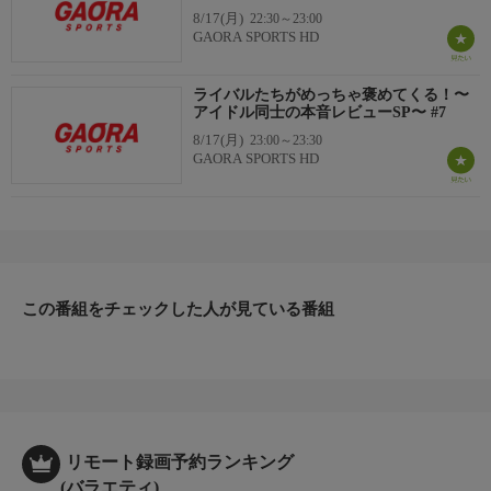
8/17(月)
22:30～23:00
XやInstagramでも番組情報を発信中！
GAORA SPORTS HD
X:@gaora_senden/Instagram:@gaora_sports
ライバルたちがめっちゃ褒めてくる！〜
公式PRキャラクター「ガオやん」
アイドル同士の本音レビューSP〜 #7
https://www.gaora.co.jp/gaoyan/
8/17(月)
23:00～23:30
GAORA SPORTS HD
この番組をチェックした人が見ている番組
リモート録画予約ランキング
(バラエティ)