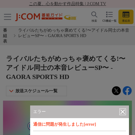
この夏、心を動かす作品特集 | J:COM TV
検索
CS番組一覧
番組表
番
ライバルたちがめっちゃ褒めてくる!〜アイドル同士の本音
組
レビューSP〜 - GAORA SPORTS HD
表
ライバルたちがめっちゃ褒めてくる!〜
アイドル同士の本音レビューSP〜 -
GAORA SPORTS HD
放送スケジュール一覧
エラー
通信に問題が発生しました[error]