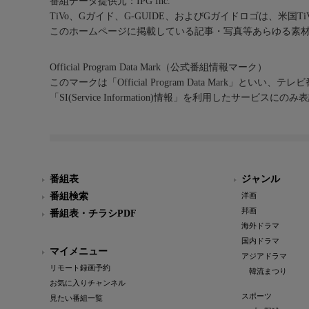
番組データ提供元：IPG Inc.
TiVo、Gガイド、G-GUIDE、およびGガイドロゴは、米国T
このホームページに掲載している記事・写真等あらゆる素
Official Program Data Mark（公式番組情報マーク）
このマークは「Official Program Data Mark」といい
「SI(Service Information)情報」を利用したサービ
番組表
ジャンル
番組検索
洋画
邦画
番組表・チラシPDF
海外ドラマ
国内ドラマ
マイメニュー
アジアドラマ
リモート録画予約
韓流まつり
お気に入りチャンネル
スポーツ
見たい番組一覧