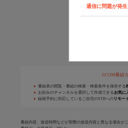
通信に問題が発生しま
J:COM番
番組表の閲覧・番組の検索・検索条件を保存する
お好みのチャンネルを選択して作成できる
お気に
録画予約に対応しているご自宅のSTBへの
リモー
番組内容、放送時間などが実際の放送内容と異なる場合が