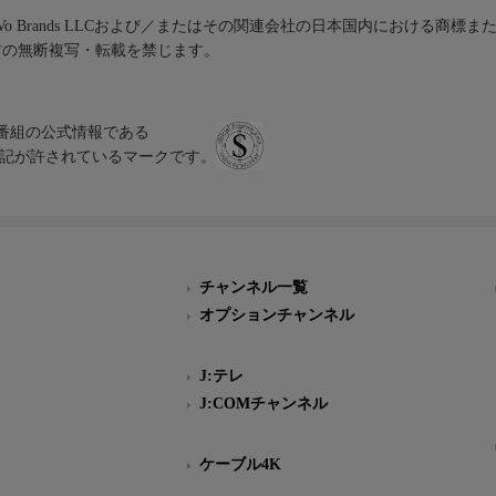
iVo Brands LLCおよび／またはその関連会社の日本国内における商標
材の無断複写・転載を禁じます。
、テレビ番組の公式情報である
スにのみ表記が許されているマークです。
チャンネル一覧
オプションチャンネル
J:テレ
J:COMチャンネル
ケーブル4K