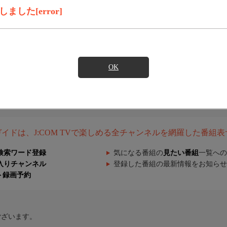
した[error]
OK
組ガイドは、J:COM TVで楽しめる全チャンネルを網羅した番組
検索ワード登録
気になる番組の
見たい番組
一覧への
入りチャンネル
登録した番組の最新情報をお知らせ
ト録画予約
ございます。