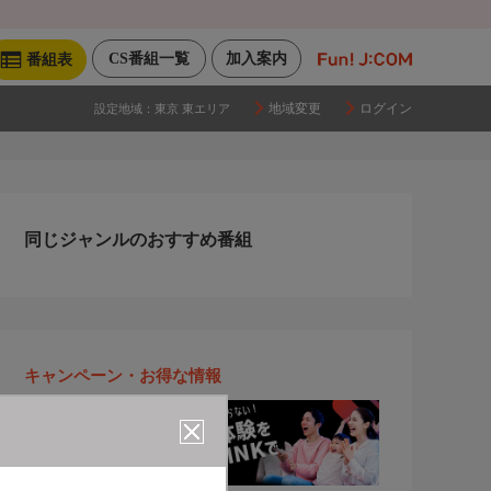
CS番組一覧
加入案内
番組表
地域変更
ログイン
設定地域：
東京 東エリア
同じジャンルのおすすめ番組
キャンペーン・お得な情報