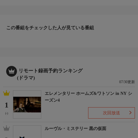
た感動の続編！
ワカメが十年ぶりに東京に出てきた。
懐かしい井の頭公園は昔そのままだったが、いろは食堂があった
辺りは、すっかり様子が変わっていた。
この番組をチェックした人が見ている番組
ワカメはグズ六に、カースケやオメダのことを尋ねるが、もう何
年も会っていないとのこと。
そんな折、オメダが蒸発したとの知らせが入った。グズ六はカー
スケに連絡を取り、共に鳥取に向かう。（全1話）
リモート録画予約ランキング
(ドラマ)
07/30更新
エレメンタリー ホームズ&ワトソン in NY シ
ーズン4
1
次回放送
(-)
ルーヴル・ミステリー 黒の仮面