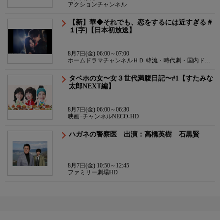
アクションチャンネル
【新】華◆それでも、恋をするには近すぎる＃
１[字]【日本初放送】
8月7日(金) 06:00～07:00
ホームドラマチャンネルＨＤ 韓流・時代劇・国内ドラ
マ
タベホの女〜女３世代満腹日記〜#1【すたみな
太郎NEXT編】
8月7日(金) 06:00～06:30
映画･チャンネルNECO-HD
ハガネの警察医 出演：高橋英樹 石黒賢
8月7日(金) 10:50～12:45
ファミリー劇場HD