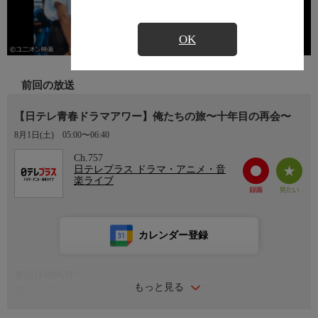
OK
前回の放送
【日テレ青春ドラマアワー】俺たちの旅〜十年目の再会〜
8月1日(土)
05:00〜06:40
Ch.757
日テレプラス ドラマ・アニメ・音
楽ライブ
カレンダー登録
番組詳細内容
もっと見る
番組内容
テレビシリーズから十年後、同じスタッフ・キャストで製作され