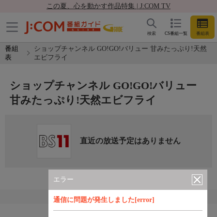
この夏、心を動かす作品特集 | J:COM TV
検索
CS番組一覧
番組表
番組
ショップチャンネル GO!GO!バリュー 甘みたっぷり!天然
表
エビフライ
ショップチャンネル GO!GO!バリュー
甘みたっぷり!天然エビフライ
直近の放送予定はありません
エラー
通信に問題が発生しました[error]