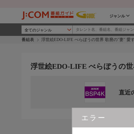
ジャンル
番組表
浮世絵EDO-LIFE べらぼうの世界 歌麿の"妻" 
浮世絵EDO-LIFE べらぼうの
直近
エラー