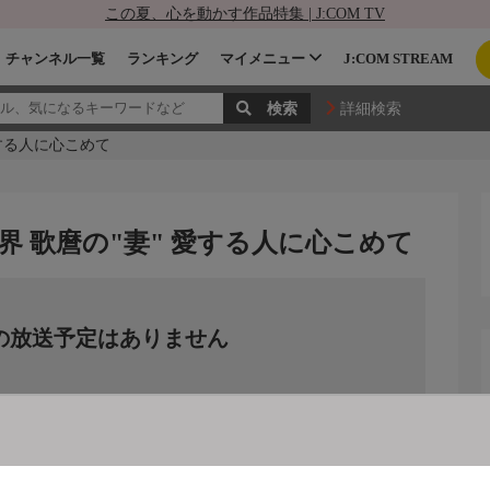
この夏、心を動かす作品特集 | J:COM TV
チャンネル一覧
ランキング
マイメニュー
J:COM STREAM
詳細検索
愛する人に心こめて
世界 歌麿の"妻" 愛する人に心こめて
の放送予定はありません