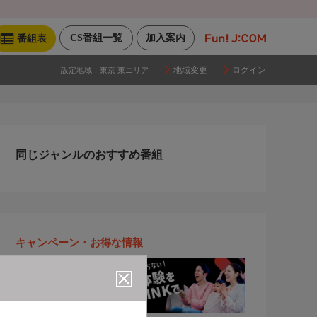
CS番組一覧
加入案内
番組表
地域変更
ログイン
設定地域：
東京 東エリア
同じジャンルのおすすめ番組
キャンペーン・お得な情報