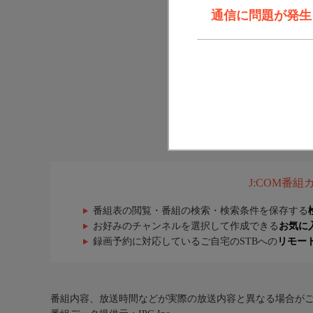
通信に問題が発生しま
J:COM番
番組表の閲覧・番組の検索・検索条件を保存する
お好みのチャンネルを選択して作成できる
お気に
録画予約に対応しているご自宅のSTBへの
リモー
番組内容、放送時間などが実際の放送内容と異なる場合が