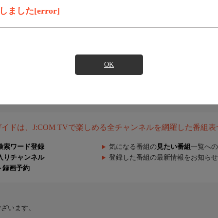
した[error]
OK
組ガイドは、J:COM TVで楽しめる全チャンネルを網羅した番組
検索ワード登録
気になる番組の
見たい番組
一覧への
入りチャンネル
登録した番組の最新情報をお知らせ
ト録画予約
ございます。