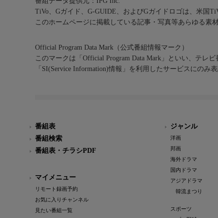
番組データ提供元：IPG Inc.
TiVo、Gガイド、G-GUIDE、およびGガイドロゴは、米国T
このホームページに掲載している記事・写真等あらゆる素
Official Program Data Mark（公式番組情報マーク）
このマークは「Official Program Data Mark」といい
「SI(Service Information)情報」を利用したサービ
番組表
ジャンル
番組検索
洋画
邦画
番組表・チラシPDF
海外ドラマ
国内ドラマ
マイメニュー
アジアドラマ
リモート録画予約
韓流まつり
お気に入りチャンネル
スポーツ
見たい番組一覧