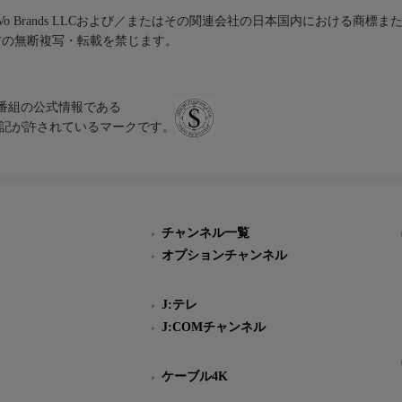
iVo Brands LLCおよび／またはその関連会社の日本国内における商標
材の無断複写・転載を禁じます。
、テレビ番組の公式情報である
スにのみ表記が許されているマークです。
チャンネル一覧
オプションチャンネル
J:テレ
J:COMチャンネル
ケーブル4K