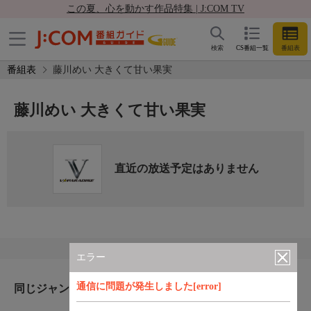
この夏、心を動かす作品特集 | J:COM TV
検索
CS番組一覧
番組表
番組表
藤川めい 大きくて甘い果実
藤川めい 大きくて甘い果実
直近の放送予定はありません
エラー
通信に問題が発生しました[error]
同じジャンルのおすすめ番組