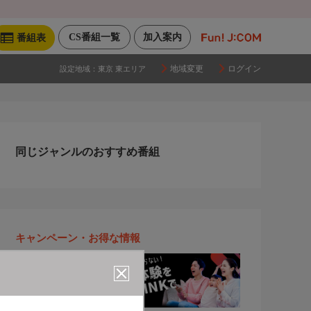
CS番組一覧
加入案内
番組表
地域変更
ログイン
設定地域：
東京 東エリア
同じジャンルのおすすめ番組
キャンペーン・お得な情報