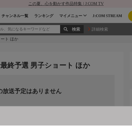
この夏、心を動かす作品特集 | J:COM TV
チャンネル一覧
ランキング
マイメニュー
J:COM STREAM
詳細検索
ート ほか
最終予選 男子ショート ほか
の放送予定はありません