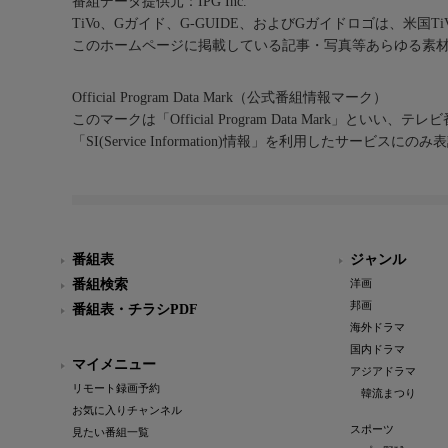
番組データ提供元：IPG Inc.
TiVo、Gガイド、G-GUIDE、およびGガイドロゴは、米国T
このホームページに掲載している記事・写真等あらゆる素
Official Program Data Mark（公式番組情報マーク）
このマークは「Official Program Data Mark」といい
「SI(Service Information)情報」を利用したサービ
番組表
ジャンル
番組検索
洋画
邦画
番組表・チラシPDF
海外ドラマ
国内ドラマ
マイメニュー
アジアドラマ
リモート録画予約
韓流まつり
お気に入りチャンネル
スポーツ
見たい番組一覧