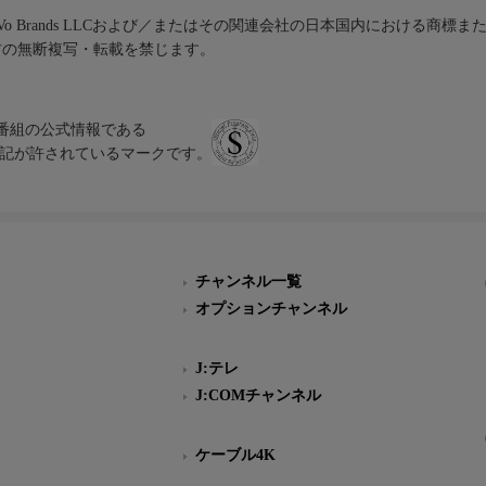
iVo Brands LLCおよび／またはその関連会社の日本国内における商標
材の無断複写・転載を禁じます。
、テレビ番組の公式情報である
スにのみ表記が許されているマークです。
チャンネル一覧
オプションチャンネル
J:テレ
J:COMチャンネル
ケーブル4K