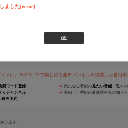
した[error]
OK
組ガイドは、J:COM TVで楽しめる全チャンネルを網羅した番組
検索ワード登録
気になる番組の
見たい番組
一覧への
入りチャンネル
登録した番組の最新情報をお知らせ
ト録画予約
ございます。