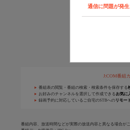
通信に問題が発生しま
J:COM番
番組表の閲覧・番組の検索・検索条件を保存する
お好みのチャンネルを選択して作成できる
お気に
録画予約に対応しているご自宅のSTBへの
リモー
番組内容、放送時間などが実際の放送内容と異なる場合が