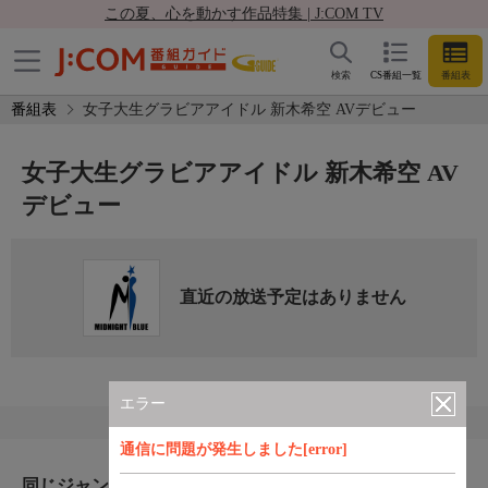
この夏、心を動かす作品特集 | J:COM TV
検索
CS番組一覧
番組表
番組表
女子大生グラビアアイドル 新木希空 AVデビュー
女子大生グラビアアイドル 新木希空 AV
デビュー
直近の放送予定はありません
エラー
通信に問題が発生しました[error]
同じジャンルのおすすめ番組