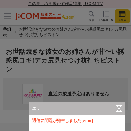
この夏、心を動かす作品特集 | J:COM TV
検索
CS番組一覧
番組表
番組
お世話焼きな彼女のお姉さんが甘〜い誘惑尻コキ!デカ尻見
表
せつけ杭打ちピストン
お世話焼きな彼女のお姉さんが甘〜い誘
惑尻コキ!デカ尻見せつけ杭打ちピスト
ン
直近の放送予定はありません
エラー
通信に問題が発生しました[error]