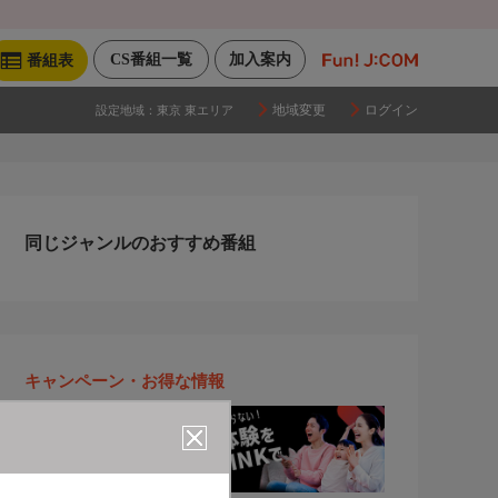
CS番組一覧
加入案内
番組表
地域変更
ログイン
設定地域：
東京 東エリア
同じジャンルのおすすめ番組
キャンペーン・お得な情報