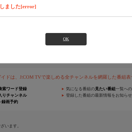
した[error]
OK
組ガイドは、J:COM TVで楽しめる全チャンネルを網羅した番組
検索ワード登録
気になる番組の
見たい番組
一覧への
入りチャンネル
登録した番組の最新情報をお知らせ
ト録画予約
ございます。