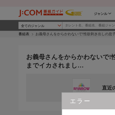
ジャンル
番組表
お義母さんをからかわないで!性欲剥き出しの息
お義母さんをからかわないで!
までイカされまし…
直近
エラー