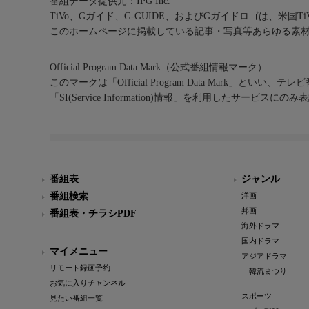
番組データ提供元：IPG Inc.
TiVo、Gガイド、G-GUIDE、およびGガイドロゴは、米国T
このホームページに掲載している記事・写真等あらゆる素
Official Program Data Mark（公式番組情報マーク）
このマークは「Official Program Data Mark」といい
「SI(Service Information)情報」を利用したサービ
番組表
ジャンル
番組検索
洋画
邦画
番組表・チラシPDF
海外ドラマ
国内ドラマ
マイメニュー
アジアドラマ
リモート録画予約
韓流まつり
お気に入りチャンネル
スポーツ
見たい番組一覧