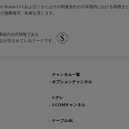
iVo Brands LLCおよび／またはその関連会社の日本国内における商標
材の無断複写・転載を禁じます。
、テレビ番組の公式情報である
スにのみ表記が許されているマークです。
チャンネル一覧
オプションチャンネル
J:テレ
J:COMチャンネル
ケーブル4K