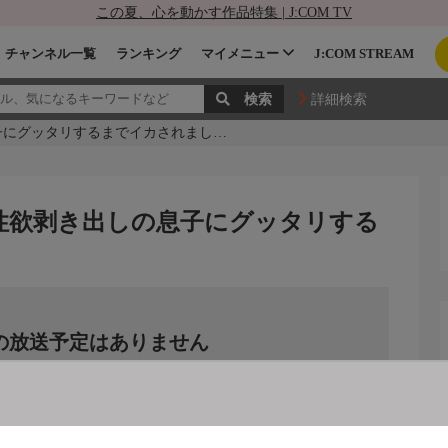
この夏、心を動かす作品特集 | J:COM TV
チャンネル一覧
ランキング
マイメニュー
J:COM STREAM
詳細検索
子にグッタリするまでイカされまし…
性欲剥き出しの息子にグッタリする
の放送予定はありません