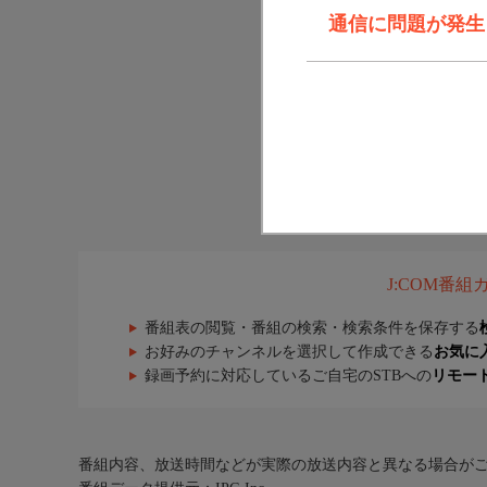
通信に問題が発生しま
J:COM番
番組表の閲覧・番組の検索・検索条件を保存する
お好みのチャンネルを選択して作成できる
お気に
録画予約に対応しているご自宅のSTBへの
リモー
番組内容、放送時間などが実際の放送内容と異なる場合が