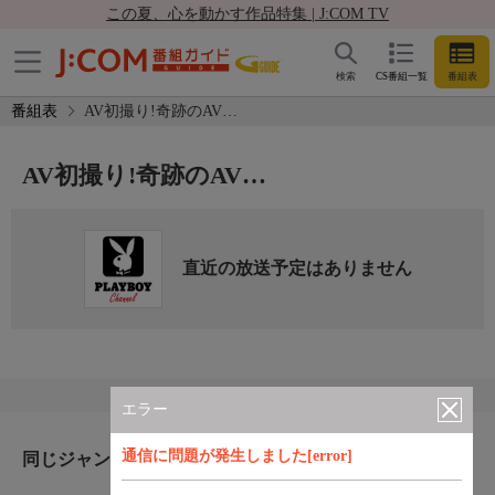
この夏、心を動かす作品特集 | J:COM TV
検索
CS番組一覧
番組表
番組表
AV初撮り!奇跡のAV…
AV初撮り!奇跡のAV…
直近の放送予定はありません
エラー
通信に問題が発生しました[error]
同じジャンルのおすすめ番組