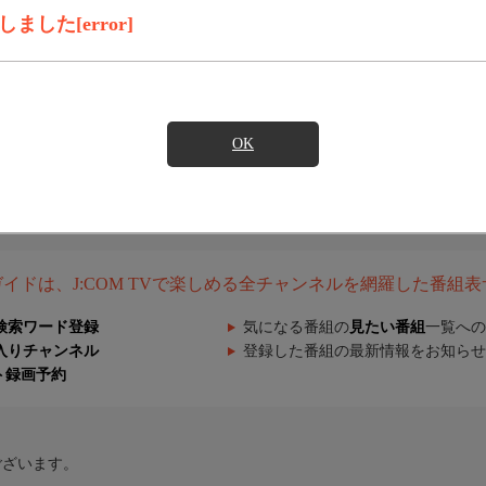
した[error]
OK
組ガイドは、J:COM TVで楽しめる全チャンネルを網羅した番組
検索ワード登録
気になる番組の
見たい番組
一覧への
入りチャンネル
登録した番組の最新情報をお知らせ
ト録画予約
ございます。