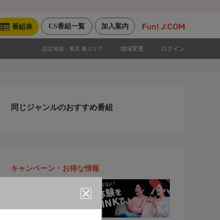
CS番組一覧
加入案内
番組表
地域変更
ログイン
設定地域：
東京 東エリア
同じジャンルのおすすめ番組
キャンペーン・お得な情報