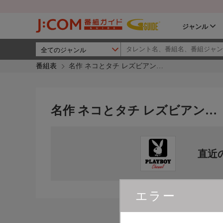
ジャンル
番組表
名作 ネコとタチ レズビアン…
名作 ネコとタチ レズビアン…
直近
エラー