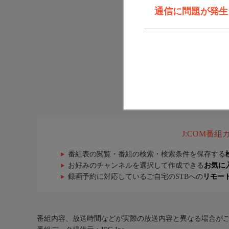
通信に問題が発生しま
J:COM番
番組表の閲覧・番組の検索・検索条件を保存する
お好みのチャンネルを選択して作成できる
お気に
録画予約に対応しているご自宅のSTBへの
リモー
番組内容、放送時間などが実際の放送内容と異なる場合が