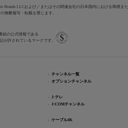
iVo Brands LLCおよび／またはその関連会社の日本国内における商標
材の無断複写・転載を禁じます。
、テレビ番組の公式情報である
スにのみ表記が許されているマークです。
チャンネル一覧
オプションチャンネル
J:テレ
J:COMチャンネル
ケーブル4K