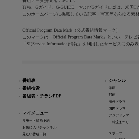
番組データ提供元：IPG Inc.
TiVo、Gガイド、G-GUIDE、およびGガイドロゴは、米国T
このホームページに掲載している記事・写真等あらゆる素
Official Program Data Mark（公式番組情報マーク）
このマークは「Official Program Data Mark」といい
「SI(Service Information)情報」を利用したサービ
番組表
ジャンル
番組検索
洋画
邦画
番組表・チラシPDF
海外ドラマ
国内ドラマ
マイメニュー
アジアドラマ
リモート録画予約
韓流まつり
お気に入りチャンネル
スポーツ
見たい番組一覧