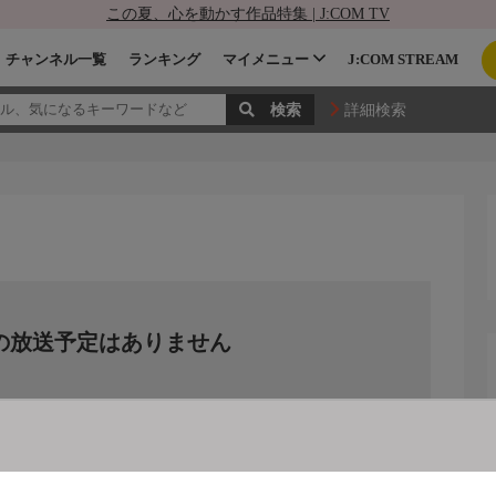
この夏、心を動かす作品特集 | J:COM TV
チャンネル一覧
ランキング
マイメニュー
J:COM STREAM
詳細検索
の放送予定はありません