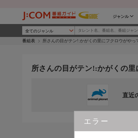
ジャンル
番組表
所さんの目がテン!:かがくの里にフクロウがやっ
所さんの目がテン!:かがくの里
直近
エラー