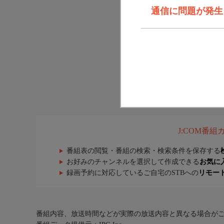
通信に問題が発生しま
J:COM番
番組表の閲覧・番組の検索・検索条件を保存する
お好みのチャンネルを選択して作成できる
お気に
録画予約に対応しているご自宅のSTBへの
リモー
番組内容、放送時間などが実際の放送内容と異なる場合が