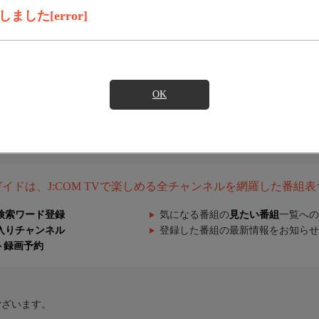
した[error]
OK
組ガイドは、J:COM TVで楽しめる全チャンネルを網羅した番組
検索ワード登録
気になる番組の
見たい番組
一覧への
入りチャンネル
登録した番組の最新情報をお知らせ
ト録画予約
ございます。