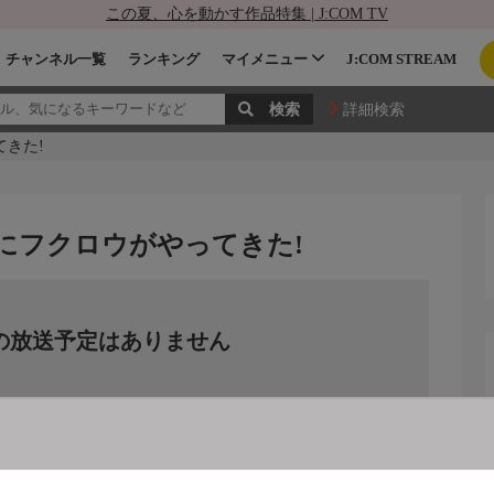
この夏、心を動かす作品特集 | J:COM TV
チャンネル一覧
ランキング
マイメニュー
J:COM STREAM
詳細検索
てきた!
にフクロウがやってきた!
の放送予定はありません