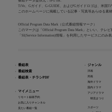
番組データ提供元：IPG Inc.
TiVo、Gガイド、G-GUIDE、およびGガイドロゴは、米国T
このホームページに掲載している記事・写真等あらゆる素
Official Program Data Mark（公式番組情報マーク）
このマークは「Official Program Data Mark」といい
「SI(Service Information)情報」を利用したサービ
番組表
ジャンル
番組検索
洋画
邦画
番組表・チラシPDF
海外ドラマ
国内ドラマ
マイメニュー
アジアドラマ
リモート録画予約
韓流まつり
お気に入りチャンネル
スポーツ
見たい番組一覧