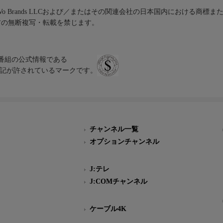
iVo Brands LLCおよび／またはその関連会社の日本国内における商標
材の無断複写・転載を禁じます。
、テレビ番組の公式情報である
スにのみ表記が許されているマークです。
チャンネル一覧
オプションチャンネル
J:テレ
J:COMチャンネル
ケーブル4K