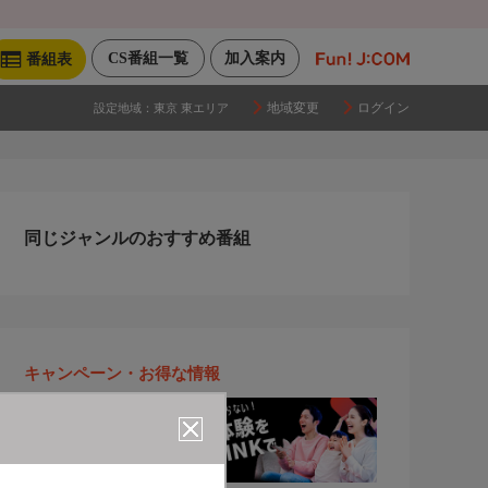
CS番組一覧
加入案内
番組表
地域変更
ログイン
設定地域：
東京 東エリア
同じジャンルのおすすめ番組
キャンペーン・お得な情報