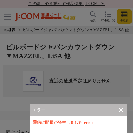
この夏、心を動かす作品特集 | J:COM TV
検索
CS番組一覧
番組表
番組表
ビルボードジャパンカウントダウン▼MAZZEL、LiSA 他
ビルボードジャパンカウントダウン
▼MAZZEL、LiSA 他
直近の放送予定はありません
エラー
通信に問題が発生しました[error]
同じジャンルのおすすめ番組