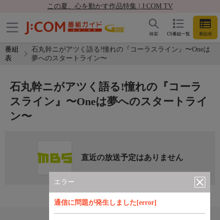
この夏、心を動かす作品特集 | J:COM TV
検索
CS番組一覧
番組表
番組
石丸幹ニがアツく語る!憧れの『コーラスライン』〜Oneは
表
夢へのスタートライン〜
石丸幹ニがアツく語る!憧れの『コーラ
スライン』〜Oneは夢へのスタートライ
ン〜
直近の放送予定はありません
エラー
通信に問題が発生しました[error]