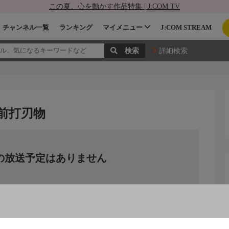
この夏、心を動かす作品特集 | J:COM TV
チャンネル一覧
ランキング
マイメニュー
J:COM STREAM
詳細検索
越前打刃物
の放送予定はありません