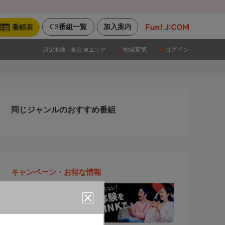
CS番組一覧
加入案内
番組表
地域変更
ログイン
設定地域：
東京 東エリア
同じジャンルのおすすめ番組
キャンペーン・お得な情報