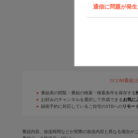
通信に問題が発生しま
J:COM番
番組表の閲覧・番組の検索・検索条件を保存する
お好みのチャンネルを選択して作成できる
お気に
録画予約に対応しているご自宅のSTBへの
リモー
番組内容、放送時間などが実際の放送内容と異なる場合が