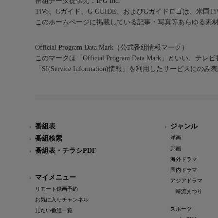
番組データ提供元：IPG Inc.
TiVo、Gガイド、G-GUIDE、およびGガイドロゴは、米国T
このホームページに掲載している記事・写真等あらゆる素
Official Program Data Mark（公式番組情報マーク）
このマークは「Official Program Data Mark」といい
「SI(Service Information)情報」を利用したサービ
番組表
ジャンル
番組検索
洋画
邦画
番組表・チラシPDF
海外ドラマ
国内ドラマ
マイメニュー
アジアドラマ
リモート録画予約
韓流まつり
お気に入りチャンネル
スポーツ
見たい番組一覧