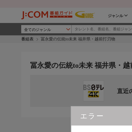
ジャンル
番組表
冨永愛の伝統to未来 福井県・越前打刃物
冨永愛の伝統to未来 福井県・
直近
エラー