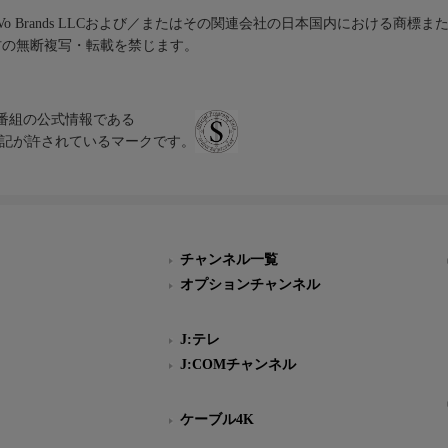
iVo Brands LLCおよび／またはその関連会社の日本国内における商標
材の無断複写・転載を禁じます。
、テレビ番組の公式情報である
スにのみ表記が許されているマークです。
チャンネル一覧
オプションチャンネル
J:テレ
J:COMチャンネル
ケーブル4K