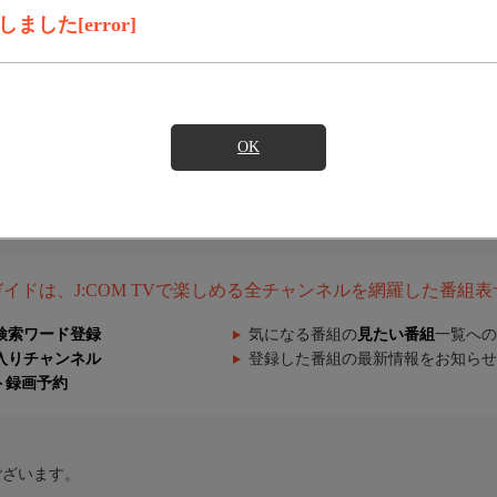
した[error]
OK
組ガイドは、J:COM TVで楽しめる全チャンネルを網羅した番組
検索ワード登録
気になる番組の
見たい番組
一覧への
入りチャンネル
登録した番組の最新情報をお知らせ
ト録画予約
ございます。