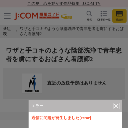
この夏、心を動かす作品特集 | J:COM TV
検索
CS番組一覧
番組表
番組
ワザと手コキのような陰部洗浄で青年患者を虜にするおば
表
さん看護師2
ワザと手コキのような陰部洗浄で青年患
者を虜にするおばさん看護師2
直近の放送予定はありません
エラー
通信に問題が発生しました[error]