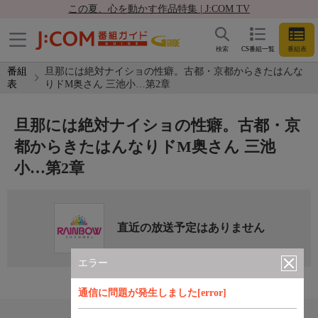
この夏、心を動かす作品特集 | J:COM TV
検索
CS番組一覧
番組表
番組
旦那には絶対ナイショの性癖。古都・京都からきたはんな
表
りドM奥さん 三池小…第2章
旦那には絶対ナイショの性癖。古都・京
都からきたはんなりドM奥さん 三池
小…第2章
直近の放送予定はありません
エラー
通信に問題が発生しました[error]