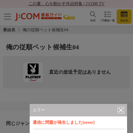
この夏、心を動かす作品特集 | J:COM TV
検索
CS番組一覧
番組表
番組表
俺の従順ペット候補生04
俺の従順ペット候補生04
直近の放送予定はありません
エラー
通信に問題が発生しました[error]
同じジャンルのおすすめ番組