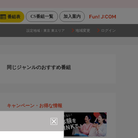
CS番組一覧
加入案内
番組表
地域変更
ログイン
設定地域：
東京 東エリア
同じジャンルのおすすめ番組
キャンペーン・お得な情報