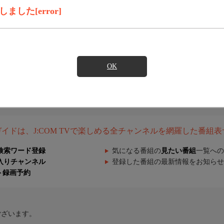
した[error]
OK
組ガイドは、J:COM TVで楽しめる全チャンネルを網羅した番組
検索ワード登録
気になる番組の
見たい番組
一覧への
入りチャンネル
登録した番組の最新情報をお知らせ
ト録画予約
ございます。