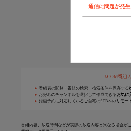
通信に問題が発生しま
J:COM番
番組表の閲覧・番組の検索・検索条件を保存する
お好みのチャンネルを選択して作成できる
お気に
録画予約に対応しているご自宅のSTBへの
リモー
番組内容、放送時間などが実際の放送内容と異なる場合が