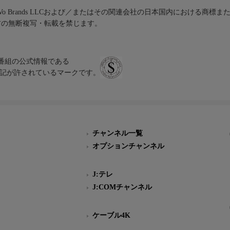
iVo Brands LLCおよび／またはその関連会社の日本国内における商標
材の無断複写・転載を禁じます。
、テレビ番組の公式情報である
スにのみ表記が許されているマークです。
チャンネル一覧
オプションチャンネル
J:テレ
J:COMチャンネル
ケーブル4K