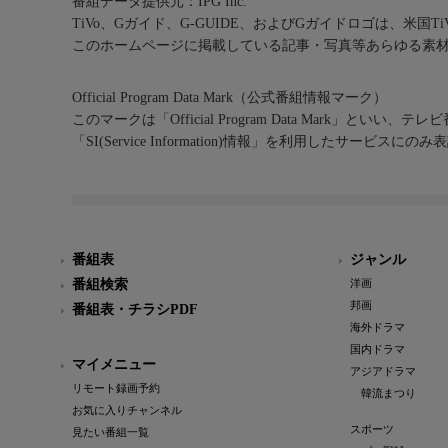
番組データ提供元：IPG Inc.
TiVo、Gガイド、G-GUIDE、およびGガイドロゴは、米国T
このホームページに掲載している記事・写真等あらゆる素
Official Program Data Mark（公式番組情報マーク）
このマークは「Official Program Data Mark」といい
「SI(Service Information)情報」を利用したサービ
番組表
ジャンル
番組検索
洋画
邦画
番組表・チラシPDF
海外ドラマ
国内ドラマ
マイメニュー
アジアドラマ
リモート録画予約
韓流まつり
お気に入りチャンネル
スポーツ
見たい番組一覧