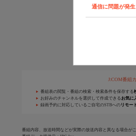
通信に問題が発生しま
J:COM番
番組表の閲覧・番組の検索・検索条件を保存する
お好みのチャンネルを選択して作成できる
お気に
録画予約に対応しているご自宅のSTBへの
リモー
番組内容、放送時間などが実際の放送内容と異なる場合が