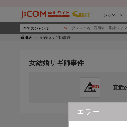
ジャンル
番組表
女結婚サギ師事件
女結婚サギ師事件
直近
エラー