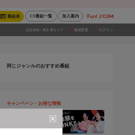
CS番組一覧
加入案内
番組表
地域変更
ログイン
設定地域：
東京 東エリア
同じジャンルのおすすめ番組
キャンペーン・お得な情報