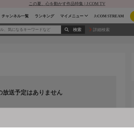
この夏、心を動かす作品特集 | J:COM TV
チャンネル一覧
ランキング
マイメニュー
J:COM STREAM
詳細検索
の放送予定はありません