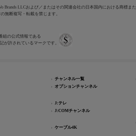
iVo Brands LLCおよび／またはその関連会社の日本国内における商標
材の無断複写・転載を禁じます。
、テレビ番組の公式情報である
スにのみ表記が許されているマークです。
チャンネル一覧
オプションチャンネル
J:テレ
J:COMチャンネル
ケーブル4K