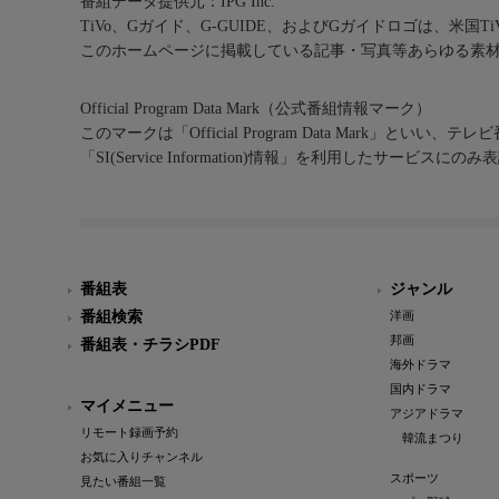
番組データ提供元：IPG Inc.
TiVo、Gガイド、G-GUIDE、およびGガイドロゴは、米国T
このホームページに掲載している記事・写真等あらゆる素
Official Program Data Mark（公式番組情報マーク）
このマークは「Official Program Data Mark」といい
「SI(Service Information)情報」を利用したサービ
番組表
ジャンル
番組検索
洋画
邦画
番組表・チラシPDF
海外ドラマ
国内ドラマ
マイメニュー
アジアドラマ
リモート録画予約
韓流まつり
お気に入りチャンネル
スポーツ
見たい番組一覧