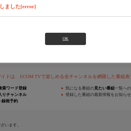
した[error]
OK
組ガイドは、J:COM TVで楽しめる全チャンネルを網羅した番組
検索ワード登録
気になる番組の
見たい番組
一覧への
入りチャンネル
登録した番組の最新情報をお知らせ
ト録画予約
ございます。