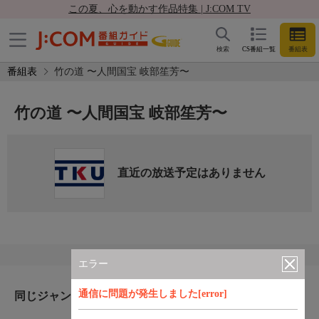
この夏、心を動かす作品特集 | J:COM TV
検索
CS番組一覧
番組表
番組表
竹の道 〜人間国宝 岐部笙芳〜
竹の道 〜人間国宝 岐部笙芳〜
直近の放送予定はありません
エラー
通信に問題が発生しました[error]
同じジャンルのおすすめ番組