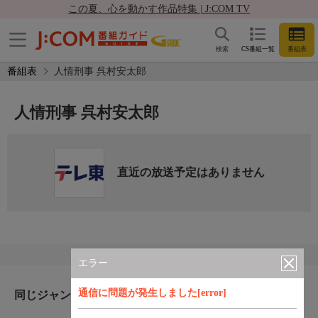
この夏、心を動かす作品特集 | J:COM TV
検索
CS番組一覧
番組表
番組表
人情刑事 呉村安太郎
人情刑事 呉村安太郎
直近の放送予定はありません
エラー
通信に問題が発生しました[error]
同じジャンルのおすすめ番組