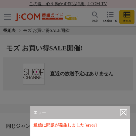
この夏、心を動かす作品特集 | J:COM TV
検索
CS番組一覧
番組表
番組表
モズ お買い得SALE開催!
モズ お買い得SALE開催!
直近の放送予定はありません
エラー
通信に問題が発生しました[error]
同じジャンルのおすすめ番組