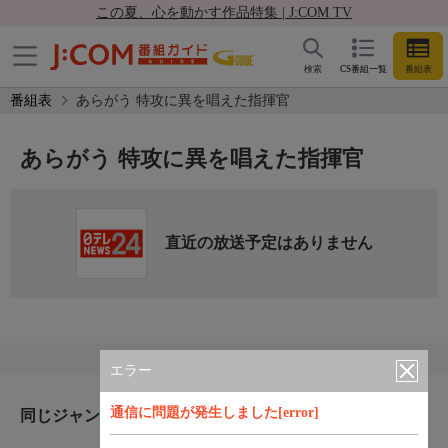
この夏、心を動かす作品特集 | J:COM TV
検索
CS番組一覧
番組表
番組表
あらがう 特攻に異を唱えた指揮官
あらがう 特攻に異を唱えた指揮官
直近の放送予定はありません
エラー
通信に問題が発生しました[error]
同じジャンルのおすすめ番組