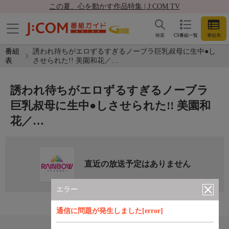
この夏、心を動かす作品特集 | J:COM TV
検索
CS番組一覧
番組表
番組
誘われ待ちがエロずるすぎるノーブラ巨乳叔母に生中●し
表
させられた!! 美園和花／…
誘われ待ちがエロずるすぎるノーブラ
巨乳叔母に生中●しさせられた!! 美園和
花／…
直近の放送予定はありません
エラー
通信に問題が発生しました[error]