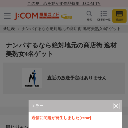
この夏、心を動かす作品特集 | J:COM TV
検索
CS番組一覧
番組表
番組表
ナンパするなら絶対地元の商店街 逸材美熟女4名ゲット
ナンパするなら絶対地元の商店街 逸材
美熟女4名ゲット
直近の放送予定はありません
エラー
通信に問題が発生しました[error]
同じジャンルのおすすめ番組