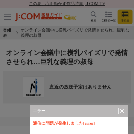
この夏、心を動かす作品特集 | J:COM TV
検索
CS番組一覧
番組表
番組
オンライン会議中に横乳パイズリで発情させられ…巨乳な
表
義理の叔母
オンライン会議中に横乳パイズリで発情
させられ…巨乳な義理の叔母
直近の放送予定はありません
エラー
通信に問題が発生しました[error]