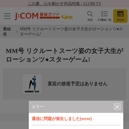
この夏、心を動かす作品特集 | J:COM TV
検索
CS番組一覧
番組表
番組
MM号 リクルートスーツ姿の女子大生がローションツ●ス
表
ターゲーム!
MM号 リクルートスーツ姿の女子大生が
ローションツ●スターゲーム!
直近の放送予定はありません
エラー
通信に問題が発生しました[error]