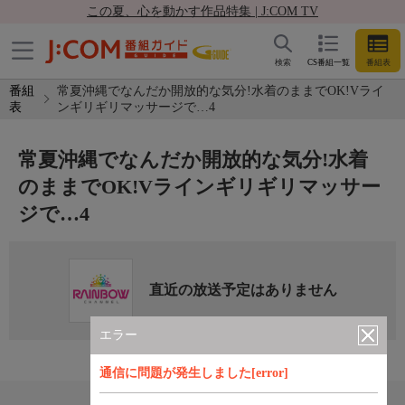
この夏、心を動かす作品特集 | J:COM TV
検索
CS番組一覧
番組表
番組
常夏沖縄でなんだか開放的な気分!水着のままでOK!Vライ
表
ンギリギリマッサージで…4
常夏沖縄でなんだか開放的な気分!水着
のままでOK!Vラインギリギリマッサー
ジで…4
直近の放送予定はありません
エラー
通信に問題が発生しました[error]