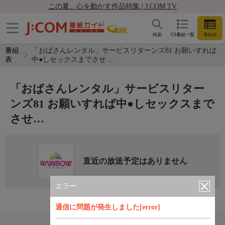
この夏、心を動かす作品特集 | J:COM TV
検索
CS番組一覧
番組表
番組
「おばさんレンタル」サービスリターンズ81 お願いすれば
表
中●しセックスまでさせ…
「おばさんレンタル」サービスリター
ンズ81 お願いすれば中●しセックスまで
させ…
直近の放送予定はありません
エラー
通信に問題が発生しました[error]