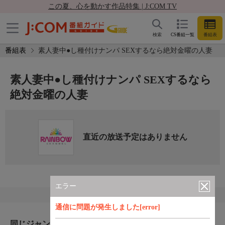
この夏、心を動かす作品特集 | J:COM TV
検索
CS番組一覧
番組表
番組表
素人妻中●し種付けナンパ SEXするなら絶対金曜の人妻
素人妻中●し種付けナンパ SEXするなら
絶対金曜の人妻
直近の放送予定はありません
エラー
通信に問題が発生しました[error]
同じジャンルのおすすめ番組