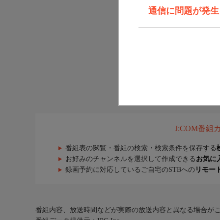
通信に問題が発生しま
J:COM番
番組表の閲覧・番組の検索・検索条件を保存する
お好みのチャンネルを選択して作成できる
お気に
録画予約に対応しているご自宅のSTBへの
リモー
番組内容、放送時間などが実際の放送内容と異なる場合が