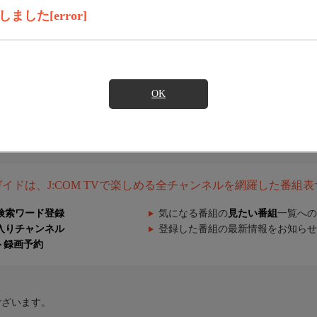
した[error]
OK
組ガイドは、J:COM TVで楽しめる全チャンネルを網羅した番組
検索ワード登録
気になる番組の
見たい番組
一覧への
入りチャンネル
登録した番組の最新情報をお知らせ
ト録画予約
ございます。