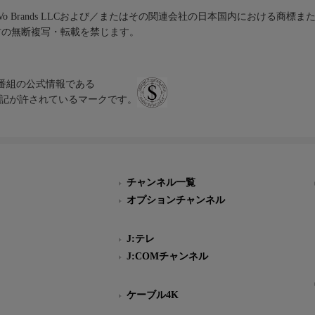
iVo Brands LLCおよび／またはその関連会社の日本国内における商標
材の無断複写・転載を禁じます。
、テレビ番組の公式情報である
スにのみ表記が許されているマークです。
チャンネル一覧
オプションチャンネル
J:テレ
J:COMチャンネル
ケーブル4K