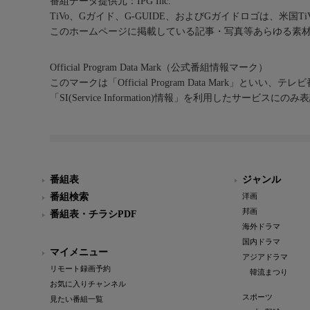
番組データ提供元：IPG Inc.
TiVo、Gガイド、G-GUIDE、およびGガイドロゴは、米国T
このホームページに掲載している記事・写真等あらゆる素
Official Program Data Mark（公式番組情報マーク）
このマークは「Official Program Data Mark」といい
「SI(Service Information)情報」を利用したサービ
番組表
ジャンル
番組検索
洋画
邦画
番組表・チラシPDF
海外ドラマ
国内ドラマ
マイメニュー
アジアドラマ
リモート録画予約
韓流まつり
お気に入りチャンネル
スポーツ
見たい番組一覧