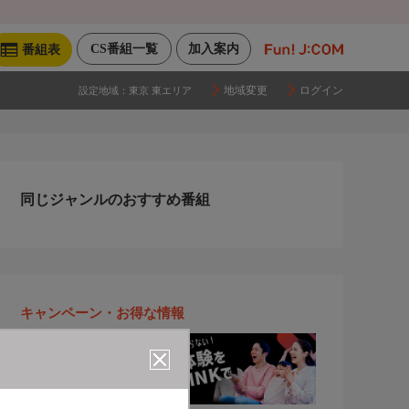
CS番組一覧
加入案内
番組表
地域変更
ログイン
設定地域：
東京 東エリア
同じジャンルのおすすめ番組
キャンペーン・お得な情報