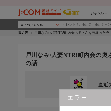
ジャンル
番組表
戸川なみ/人妻NTR!町内会の奥さんを寝取った
戸川なみ/人妻NTR!町内会の
の話
直近
エラー